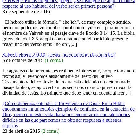
(YHWH)? En los originales griegos, ¿se distingue de alguna manera
respecto al uso habitual del verbo ser en primera persona?
3 de septiembre de 2016
El hebreo utiliza la fórmula "`ehe´ieh", de muy complejo sentido,
pero que podemos volcar al español como "yo soy", para interpretar
el nombre de Yahveh en el pasaje clave de Éxodo 3,14-15. La biblia
griega de los LXX adopta como traducción el participio presente
masculino del verbo eimí: "ho on",[...]
Sobre Hebreos 2,9-10, ¿Jesús, poco inferior a los ángeles?
5 de octubre de 2015
(1 coms.)
Le agradezco la pregunta, es realmente interesante, porque tomando
textos así, y leyéndolos aisladamente del resto del Nuevo
Testamento y del contexto de lo que está diciendo un determinado
pasaje bíblico, se aprovechan los sectarios cuando quieren negar la
divinidad de Jesús. Lo primero que debe tener en cuenta al leer[...]
¿Cómo debemos entender la Providencia de Dios? En la Biblia
encontramos innumerables ejemplos de confianza en la actuación de
Dios, pero en nuestra vida diaria nos encontramos con situaciones
difíciles en las que parecemos no obtener respuesta a nuestras
súplicas.
23 de abril de 2015
(2 coms.)