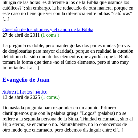
liturgia de las horas es diferente a los de la Biblia que usamos los
católicos?"; sin embargo, la he redactado de otra manera, porque en
este caso no tiene que ver con la diferencia entre biblias "católicas"
[...]
Cuestión de los idiomas y el canon de la Biblia
27 de abril de 2011
(1 coms.)
La pregunta es doble, pero mantengo las dos partes unidas (en vez
de desglosarlas para mayor claridad), porque en realidad la cuestión
del idioma ha sido uno de los elementos que ayudó a que la Biblia
tomara la forma que tiene -no el único elemento, pero sí uno muy
importante-. La[...]
Evangelio de Juan
Sobre el Logos joánico
13 de abril de 2025
(1 coms.)
Demasiada pregunta para responder en un apunte. Primero
clarifiquemos que con la palabra griega "Logos" (palabra) no se
refiere a la segunda persona de la Stma. Trinidad encarnada, sino al
Hijo eterno, se encarne o no. Naturalmente, no lo conocemos de
otro modo que encarnado, pero debemos distinguir entre el[...]