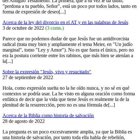
del Antiguo Testamento. La primera, que a su vez le da título,
"perdona a tu pueblo, Señor", está un poco por todos lados, tanto en
forma de expresión de deseo[...]
Acerca de la ley del divorcio en el AT y en las palabras de Jesús
3 de octubre de 2022
(3 coms.)
Parece que no podemos dudar de que Jesús fue un antidivorcista
radical (trata muy bien y ampliamente el tema Meier, en "Un judío
marginal", tomo "Ley y Amor"). No es que fuera el único, pero no
era la postura corriente entre los rabinos, que más bien se atenían a
la[...]
Sobre la expresión "Jesús, vivo y resucitado"
27 de septiembre de 2022
Hola, como expresión suelta no la he oído nunca, y no sé en qué
contextos se podría usar. La he visto en alguna oración como forma
enfática de decir que la vida que tiene Jesús es realmente la de la
plenitud de la resurrección, pero no es una fórmula de[...]
Acerca de la Biblia como historia de salvación
28 de agosto de 2022
La pregunta es un poco excesivamente amplia, ya que la Biblia es
una historia de salvación, por tanto toda ella habla de rebelión,