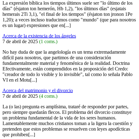
La expresión bíblica los tiempos últimos suele ser "lo último de los
días" (ésjaton ton hemerón, Hb 1,2), "los últimos días" (esjatais
hemerais 2Ti 3,1), "el final de los tiempos" (ésjaton ton jronon 1Pe
1,20); a veces incluso traducimos como "mundo" (que para nosotros
es un lugar) expresiones que en[...]
Acerca de la existencia de los ángeles
7 de abril de 2025
(1 coms.)
No hay duda de que la angelología es un tema extremadamente
difícil para nosotros, que partimos de una consideración
fundamentalmente material y fenoménica de la realidad. Doctrina
Efectivamente, están comprendidos en la proposición del Credo:
"creador de todo lo visible y lo invisible", tal como lo señala Pablo
VI en el Motu[...]
Acerca del matrimonio y el divorcio
7 de abril de 2025
(4 coms.)
La (o las) pregunta es amplísima, trataré de responder por partes,
pero siempre quedarán flecos. El problema del divorcio constituye
un problema fundamental de la vida de los seres humanos.
Lamentablemente muchos cristianos toman a la ligera la cuestión y
pretenden que estos problemas se resuelven con leyes apodícticas
que prohiben[...]