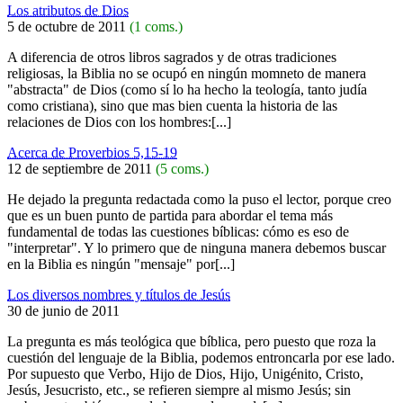
Los atributos de Dios
5 de octubre de 2011
(1 coms.)
A diferencia de otros libros sagrados y de otras tradiciones
religiosas, la Biblia no se ocupó en ningún momneto de manera
"abstracta" de Dios (como sí lo ha hecho la teología, tanto judía
como cristiana), sino que mas bien cuenta la historia de las
relaciones de Dios con los hombres:[...]
Acerca de Proverbios 5,15-19
12 de septiembre de 2011
(5 coms.)
He dejado la pregunta redactada como la puso el lector, porque creo
que es un buen punto de partida para abordar el tema más
fundamental de todas las cuestiones bíblicas: cómo es eso de
"interpretar". Y lo primero que de ninguna manera debemos buscar
en la Biblia es ningún "mensaje" por[...]
Los diversos nombres y títulos de Jesús
30 de junio de 2011
La pregunta es más teológica que bíblica, pero puesto que roza la
cuestión del lenguaje de la Biblia, podemos entroncarla por ese lado.
Por supuesto que Verbo, Hijo de Dios, Hijo, Unigénito, Cristo,
Jesús, Jesucristo, etc., se refieren siempre al mismo Jesús; sin