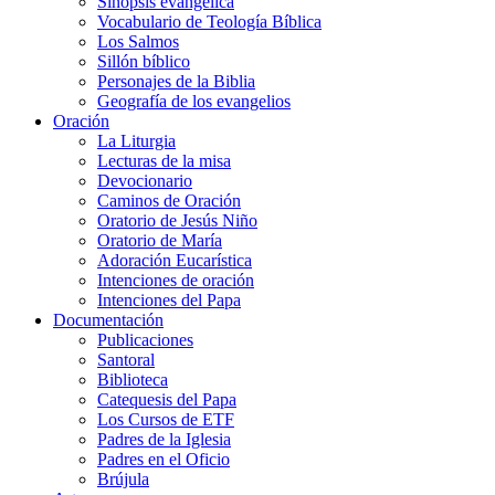
Sinopsis evangélica
Vocabulario de Teología Bíblica
Los Salmos
Sillón bíblico
Personajes de la Biblia
Geografía de los evangelios
Oración
La Liturgia
Lecturas de la misa
Devocionario
Caminos de Oración
Oratorio de Jesús Niño
Oratorio de María
Adoración Eucarística
Intenciones de oración
Intenciones del Papa
Documentación
Publicaciones
Santoral
Biblioteca
Catequesis del Papa
Los Cursos de ETF
Padres de la Iglesia
Padres en el Oficio
Brújula