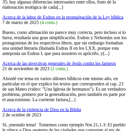
35; hay algunas diferencias interesantes entre ellos, fruto de la
elaboración teológica de cada[...]
Acerca de la labor de Esdras en la promulgación de la Ley bíblica
7 de marzo de 2025
(4 coms.)
Bueno, como afirmación no parece muy correcta, pero incluso si lo
fuera, resultaría una gran simplificación. Esdras y Nehemías son los
protagonistas de los respectivos libros, que sin embargo formaban
una unidad literaria (llamada Esdras II en los LXX, porque esta
anteponía un Esdras I, que para nosotros es apócrifo, y[...]
Acerca de las invectivas generales de Jesús contra los fariseos
21 de noviembre de 2023
(2 coms.)
Abordé ese tema en varios sillones bíblicos este mismo año, en
particular en el que explico los textos que corresponden al cap. 23
de san Mateo (video: "Una Iglesia de hermanos"). Es un verdadero
problema, primero por la generalización, pero también en parte por
el anacronismo. La corriente farisea,[...]
Acerca de la violencia de Dios en la Biblia
2 de octubre de 2023
Sí, ¡menudo tema! Tomemos como ejemplo Nm 21,1-3: El pueblo
le ofrece a Dios anatema de las ciudades que conquiste al rey de