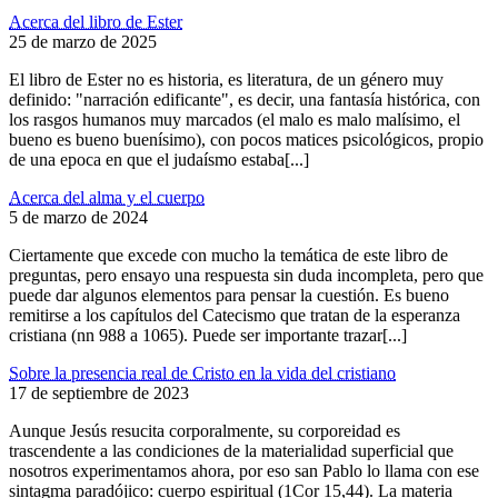
Acerca del libro de Ester
25 de marzo de 2025
El libro de Ester no es historia, es literatura, de un género muy
definido: "narración edificante", es decir, una fantasía histórica, con
los rasgos humanos muy marcados (el malo es malo malísimo, el
bueno es bueno buenísimo), con pocos matices psicológicos, propio
de una epoca en que el judaísmo estaba[...]
Acerca del alma y el cuerpo
5 de marzo de 2024
Ciertamente que excede con mucho la temática de este libro de
preguntas, pero ensayo una respuesta sin duda incompleta, pero que
puede dar algunos elementos para pensar la cuestión. Es bueno
remitirse a los capítulos del Catecismo que tratan de la esperanza
cristiana (nn 988 a 1065). Puede ser importante trazar[...]
Sobre la presencia real de Cristo en la vida del cristiano
17 de septiembre de 2023
Aunque Jesús resucita corporalmente, su corporeidad es
trascendente a las condiciones de la materialidad superficial que
nosotros experimentamos ahora, por eso san Pablo lo llama con ese
sintagma paradójico: cuerpo espiritual (1Cor 15,44). La materia