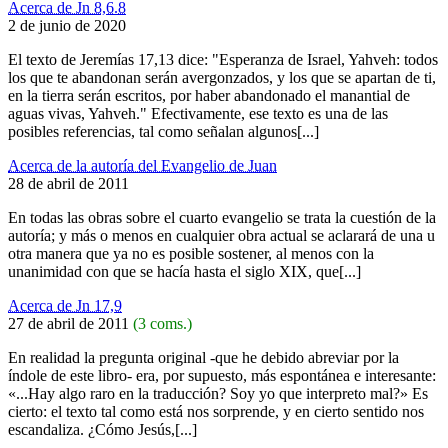
Acerca de Jn 8,6.8
2 de junio de 2020
El texto de Jeremías 17,13 dice: "Esperanza de Israel, Yahveh: todos
los que te abandonan serán avergonzados, y los que se apartan de ti,
en la tierra serán escritos, por haber abandonado el manantial de
aguas vivas, Yahveh." Efectivamente, ese texto es una de las
posibles referencias, tal como señalan algunos[...]
Acerca de la autoría del Evangelio de Juan
28 de abril de 2011
En todas las obras sobre el cuarto evangelio se trata la cuestión de la
autoría; y más o menos en cualquier obra actual se aclarará de una u
otra manera que ya no es posible sostener, al menos con la
unanimidad con que se hacía hasta el siglo XIX, que[...]
Acerca de Jn 17,9
27 de abril de 2011
(3 coms.)
En realidad la pregunta original -que he debido abreviar por la
índole de este libro- era, por supuesto, más espontánea e interesante:
«...Hay algo raro en la traducción? Soy yo que interpreto mal?» Es
cierto: el texto tal como está nos sorprende, y en cierto sentido nos
escandaliza. ¿Cómo Jesús,[...]