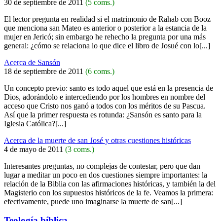
30 de septiembre de 2011
(5 coms.)
El lector pregunta en realidad si el matrimonio de Rahab con Booz
que menciona san Mateo es anterior o posterior a la estancia de la
mujer en Jericó; sin embargo he rehecho la pregunta por una más
general: ¿cómo se relaciona lo que dice el libro de Josué con lo[...]
Acerca de Sansón
18 de septiembre de 2011
(6 coms.)
Un concepto previo: santo es todo aquel que está en la presencia de
Dios, adorándolo e intercediendo por los hombres en nombre del
acceso que Cristo nos ganó a todos con los méritos de su Pascua.
Así que la primer respuesta es rotunda: ¿Sansón es santo para la
Iglesia Católica?[...]
Acerca de la muerte de san José y otras cuestiones históricas
4 de mayo de 2011
(3 coms.)
Interesantes preguntas, no complejas de contestar, pero que dan
lugar a meditar un poco en dos cuestiones siempre importantes: la
relación de la Biblia con las afirmaciones históricas, y también la del
Magisterio con los supuestos históricos de la fe. Veamos la primera:
efectivamente, puede uno imaginarse la muerte de san[...]
Teología bíblica