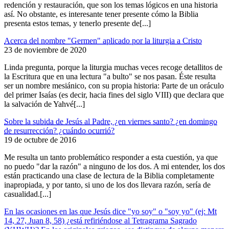
redención y restauración, que son los temas lógicos en una historia
así. No obstante, es interesante tener presente cómo la Biblia
presenta estos temas, y tenerlo presente de[...]
Acerca del nombre "Germen" aplicado por la liturgia a Cristo
23 de noviembre de 2020
Linda pregunta, porque la liturgia muchas veces recoge detallitos de
la Escritura que en una lectura "a bulto" se nos pasan. Éste resulta
ser un nombre mesiánico, con su propia historia: Parte de un oráculo
del primer Isaías (es decir, hacia fines del siglo VIII) que declara que
la salvación de Yahvé[...]
Sobre la subida de Jesús al Padre, ¿en viernes santo? ¿en domingo
de resurrección? ¿cuándo ocurrió?
19 de octubre de 2016
Me resulta un tanto problemático responder a esta cuestión, ya que
no puedo "dar la razón" a ninguno de los dos. A mi entender, los dos
están practicando una clase de lectura de la Biblia completamente
inapropiada, y por tanto, si uno de los dos llevara razón, sería de
casualidad.[...]
En las ocasiones en las que Jesús dice "yo soy" o "soy yo" (ej: Mt
14, 27, Juan 8, 58) ¿está refiriéndose al Tetragrama Sagrado