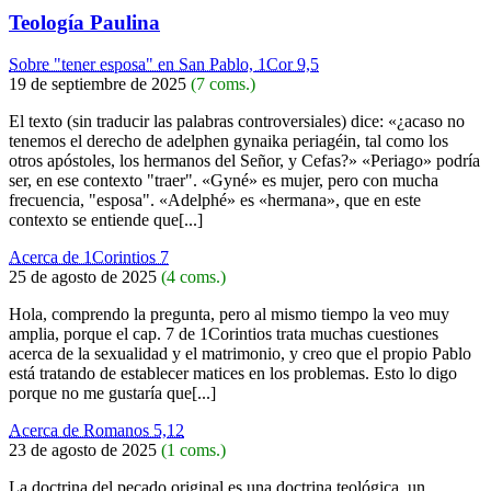
Teología Paulina
Sobre "tener esposa" en San Pablo, 1Cor 9,5
19 de septiembre de 2025
(7 coms.)
El texto (sin traducir las palabras controversiales) dice: «¿acaso no
tenemos el derecho de adelphen gynaika periagéin, tal como los
otros apóstoles, los hermanos del Señor, y Cefas?» «Periago» podría
ser, en ese contexto "traer". «Gyné» es mujer, pero con mucha
frecuencia, "esposa". «Adelphé» es «hermana», que en este
contexto se entiende que[...]
Acerca de 1Corintios 7
25 de agosto de 2025
(4 coms.)
Hola, comprendo la pregunta, pero al mismo tiempo la veo muy
amplia, porque el cap. 7 de 1Corintios trata muchas cuestiones
acerca de la sexualidad y el matrimonio, y creo que el propio Pablo
está tratando de establecer matices en los problemas. Esto lo digo
porque no me gustaría que[...]
Acerca de Romanos 5,12
23 de agosto de 2025
(1 coms.)
La doctrina del pecado original es una doctrina teológica, un