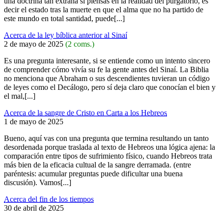
una doctrina tan extraña si piensas en la realidad del purgatorio, es
decir el estado tras la muerte en que el alma que no ha partido de
este mundo en total santidad, puede[...]
Acerca de la ley bíblica anterior al Sinaí
2 de mayo de 2025
(2 coms.)
Es una pregunta interesante, si se entiende como un intento sincero
de comprender cómo vivía su fe la gente antes del Sinaí. La Biblia
no menciona que Abraham o sus descendientes tuvieran un código
de leyes como el Decálogo, pero sí deja claro que conocían el bien y
el mal,[...]
Acerca de la sangre de Cristo en Carta a los Hebreos
1 de mayo de 2025
Bueno, aquí vas con una pregunta que termina resultando un tanto
desordenada porque traslada al texto de Hebreos una lógica ajena: la
comparación entre tipos de sufrimiento físico, cuando Hebreos trata
más bien de la eficacia cultual de la sangre derramada. (entre
paréntesis: acumular preguntas puede dificultar una buena
discusión). Vamos[...]
Acerca del fin de los tiempos
30 de abril de 2025