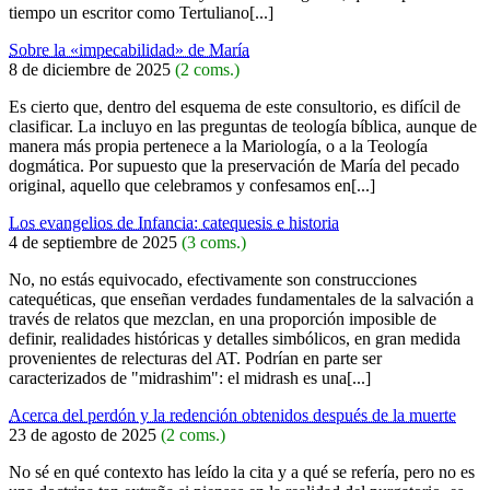
tiempo un escritor como Tertuliano[...]
Sobre la «impecabilidad» de María
8 de diciembre de 2025
(2 coms.)
Es cierto que, dentro del esquema de este consultorio, es difícil de
clasificar. La incluyo en las preguntas de teología bíblica, aunque de
manera más propia pertenece a la Mariología, o a la Teología
dogmática. Por supuesto que la preservación de María del pecado
original, aquello que celebramos y confesamos en[...]
Los evangelios de Infancia: catequesis e historia
4 de septiembre de 2025
(3 coms.)
No, no estás equivocado, efectivamente son construcciones
catequéticas, que enseñan verdades fundamentales de la salvación a
través de relatos que mezclan, en una proporción imposible de
definir, realidades históricas y detalles simbólicos, en gran medida
provenientes de relecturas del AT. Podrían en parte ser
caracterizados de "midrashim": el midrash es una[...]
Acerca del perdón y la redención obtenidos después de la muerte
23 de agosto de 2025
(2 coms.)
No sé en qué contexto has leído la cita y a qué se refería, pero no es