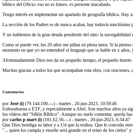
bíblico del Oficio: eso no es futuro, es presente inacabado.
Tengo interés en implementar un apartado de geografía bíblica. Hay al
La sección de los Padres es de nunca acabar, hay todavía muchísimo p
Y no hablemos de la gran deuda pendiente del sitio: la navegabilidad 
Como se puede ver, los 20 años me pillan en plena tarea. Si la pienso
momento en que yo no entenderé el lenguaje que se hable en x años, y
Afortunadamente Dios nos da un pequeño tiempo, el pequeño huerto q
Muchas gracias a todos los que acompañan esta obra, con oraciones, c
Comentarios
por
José (i)
(79.144.100.---) - martes , 20-jun-2023, 10:59:46
Enhorabuena a ETF, y especialmente a Abel. Son muchos años ya sigui
los vídeos del "Sillón Bíblico". Aunque no suelo comentar, quería hac
por
carlos p mart (i)
(181.62.56.---) - martes , 20-jun-2023, 6:34:47
Que Dios bendiga su labor y a Ud que la realiza. Que le conceda otro
"... quien los cumpla y enseñe será grande en el reino de los cielos" y