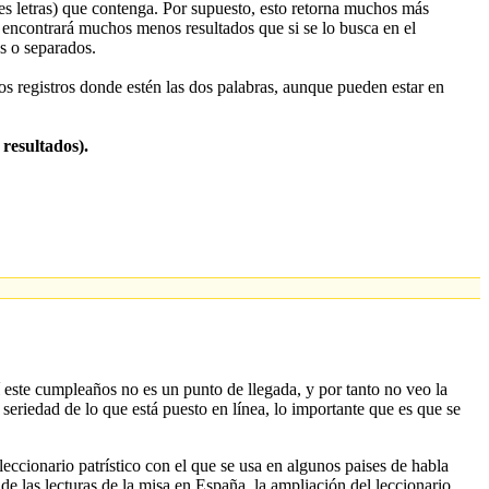
es letras) que contenga. Por supuesto, esto retorna muchos más
, encontrará muchos menos resultados que si se lo busca en el
os o separados.
los registros donde estén las dos palabras, aunque pueden estar en
 resultados).
mí este cumpleaños no es un punto de llegada, y por tanto no veo la
eriedad de lo que está puesto en línea, lo importante que es que se
leccionario patrístico con el que se usa en algunos paises de habla
de las lecturas de la misa en España, la ampliación del leccionario