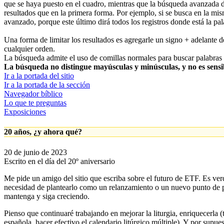
que se haya puesto en el cuadro, mientras que la búsqueda avanzada d
resultados que en la primera forma. Por ejemplo, si se busca en la mis
avanzado, porque este último dirá todos los registros donde está la pala
Una forma de limitar los resultados es agregarle un signo + adelante de
cualquier orden.
La búsqueda admite el uso de comillas normales para buscar palabras y
La búsqueda no distingue mayúsculas y minúsculas, y no es sensibl
Ir a la portada del sitio
Ir a la portada de la sección
Navegador bíblico
Lo que te preguntas
Exposiciones
20 años, ¿y ahora qué?
20 de junio de 2023
Escrito en el día del 20º aniversario
Me pide un amigo del sitio que escriba sobre el futuro de ETF. Es verda
necesidad de plantearlo como un relanzamiento o un nuevo punto de par
mantenga y siga creciendo.
Pienso que continuaré trabajando en mejorar la liturgia, enriquecerla 
española, hacer efectivo el calendario litúrgico múltiple). Y por supue