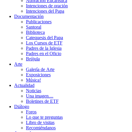
Adoración Eucarística
Intenciones de oración
Intenciones del Papa
Documentación
Publicaciones
Santoral
Biblioteca
Catequesis del Papa
Los Cursos de ETF
Padres de la Iglesia
Padres en el Oficio
Brújula
Arte
Galería de Arte
Exposiciones
Música!
Actualidad
Noticias
Una imagen....
Boletines de ETF
Diálogo
Foros
Lo que te preguntas
Libro de visitas
Recomiéndanos