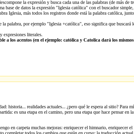
escompone la expresión y busca cada una de las palabras (de más de tr
ma base de datos la expresión "Iglesia católica" con el buscador simple
bra Iglesia, más todos los registros donde está la palabra católica, junt
 la palabra, por ejemplo "Iglesia +católica", eso significa que buscará 
 expresiones literales.
e a los acentos (en el ejemplo: católica y Catolica dará los mismos
d: historia... realidades actuales... ¿pero qué le espera al sitio? Para 
tida: es una etapa en el camino, pero una etapa que hace pensar en la s
(tengo en carpeta muchas mejoras: enriquecer el himnario, enriquecer el 
sto completar todos los cambios que están en curso: la traducción actual 