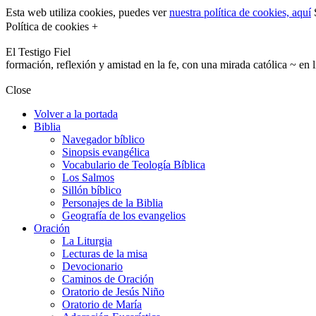
Esta web utiliza cookies, puedes ver
nuestra política de cookies, aquí
S
Política de cookies +
El Testigo Fiel
formación, reflexión y amistad en la fe, con una mirada católica ~ en 
Close
Volver a la portada
Biblia
Navegador bíblico
Sinopsis evangélica
Vocabulario de Teología Bíblica
Los Salmos
Sillón bíblico
Personajes de la Biblia
Geografía de los evangelios
Oración
La Liturgia
Lecturas de la misa
Devocionario
Caminos de Oración
Oratorio de Jesús Niño
Oratorio de María