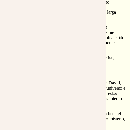
toda lágrima, cumplir todo sueño y colmar un universo.
Hasta de la piedra me había olvidado. Ella tenía muy larga
historia, pero no había llegado al confín del universo.
-¡Aprovecha ahora, piedra, que está al alcance lo más
insospechado!, le susurré. Y ella sin salir de su éxtasis me
mostro un semblante de total aprobación; ya vi que había caído
en la cuenta de ello mucho antes que yo. Y pausadamente
añadió:
-¿Puedes imaginar algo en todo el universo que no se haya
enterado todavía?
Quedé literalmente pasmado.
Después me pregunté: Niñito, niñito, llamado Hijo de David,
anterior a Abraham, que cabalgas a tus anchas por el universo e
historia, aun siendo tan pequeñito ¿no puedes ahorrar estos
mareos a tu madre?. ¡Claro que puede!, hasta la misma piedra
me hubiera respondido.
Entonces ¿no sería como un enigmático Jonás, dormido en el
fondo de la nave en la tormenta?. Yo no sabía de tanto misterio,
pero la mejilla de la madre, pálida seguía.