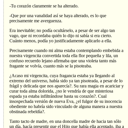
-Tu corazón claramente se ha alterado.
-Que por una vanalidad así se haya alterado, es lo que
precisamente me averguenza.
Era inevitable; no podía ocultárselo, a pesar de ser algo tan
vago, que ni recordaba quién lo dijo ni sabía si era cierto.
Cuánto menos, podía yo justificadamente aplicarlo a ella.
Precisamente cuando mi alma estaba contemplando embebida a
nuestra virgencita convertida toda ella flor pequeña y lila, un
confuso recuerdo lejano afirmaba que una violeta tanto más
fragante se volvía, cuanto más se la pisoteaba.
¿Acaso mi virgencita, cuya fragancia estaba ya llegando al
extremo del universo, había sido ya tan pisoteada, a pesar de lo
frágil y delicada que nos aparecía?. Su rara magia en acariciar y
curar toda alma dolorida, ¿no le vendría de que misteriosa
espada ya estaba infiltrándose hasta su corazón?. Cual
insospechada versión de nueva Eva, ¿el fulgor de su inocencia
obediente no habría sido vinculado de alguna manera a nuestra
obstinada rebeldía?.
Tanto tacto de madre, en una doncella madre de hacia tan sólo
un día, hacía presentir que el Hijo que había ella aceptado, iba a