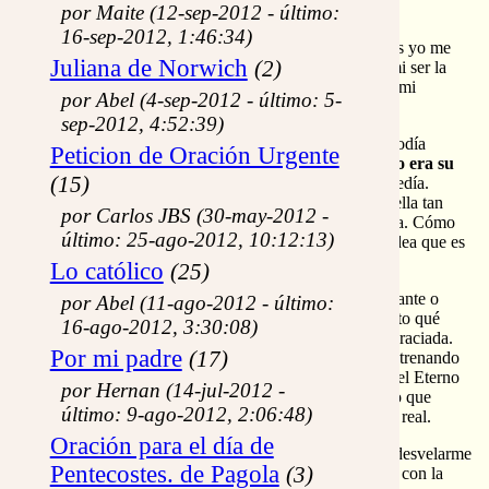
por Maite (12-sep-2012 - último:
vente...porque...aparecen las flores” Ct.2,10-12
16-sep-2012, 1:46:34)
Cuanto más la escuchaba más claro veía que mientras yo me
Juliana de Norwich
(2)
excusaba y demoraba su venida, la profundidad de mi ser la
llamaba, y ella sencilladamente respodía: ¡La voz de mi
por Abel (4-sep-2012 - último: 5-
amado!.
sep-2012, 4:52:39)
Sí, ya veo que muchos no me creerán; yo tampoco podía
Peticion de Oración Urgente
creerlo, pero la sonrisa de su rostro no mentía:
este yo era su
(15)
amado
, y era para visitarme que apresurada me precedía.
Cómo podía yo haberme jamás imaginado que doncella tan
por Carlos JBS (30-may-2012 -
jovencita dominaba ya tanto recobeco de nuestra vida. Cómo
último: 25-ago-2012, 10:12:13)
admirarse ya de que se enamorara de la interesante Idea que es
una Palabra eterna reclinada en un pesebre.
Lo católico
(25)
No les puedo decir si este despertar duró un solo instante o
por Abel (11-ago-2012 - último:
decenios. Qué más da. Pero me reveló en un momento qué
16-ago-2012, 3:30:08)
gracia tan grande era andar el camino con Ella, la Agraciada.
Por mi padre
(17)
Hasta se me ocurrió a ver si no sería que se estaba entrenando
conmigo su gran responsabilidad de educar al Hijo del Eterno
por Hernan (14-jul-2012 -
Padre; quizás algunos se rían, pero llega un momento que
último: 9-ago-2012, 2:06:48)
cuanto más increíble es una cosa, más suena a hecho real.
Oración para el día de
Cortito resultó este quizás largo camino que parecía desvelarme
Pentecostes. de Pagola
(3)
eternidad tras etenidad, este camino hacia mi morada con la