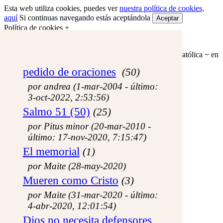
Esta web utiliza cookies, puedes ver
nuestra política de cookies,
aquí
Si continuas navegando estás aceptándola
Aceptar
Política de cookies +
El Testigo Fiel
formación, reflexión y amistad en la fe, con una mirada católica ~ en
línea desde el 20 de junio de 2003 ~
pedido de oraciones
(50)
Close
por andrea (1-mar-2004 - último:
3-oct-2022, 2:53:56)
Volver a la portada
Biblia
Salmo 51 (50)
(25)
Navegador bíblico
por Pitus minor (20-mar-2010 -
Sinopsis evangélica
Vocabulario de Teología Bíblica
último: 17-nov-2020, 7:15:47)
Los Salmos
El memorial
(1)
Sillón bíblico
Personajes de la Biblia
por Maite (28-may-2020)
Geografía de los evangelios
Mueren como Cristo
Oración
(3)
La Liturgia
por Maite (31-mar-2020 - último:
Lecturas de la misa
4-abr-2020, 12:01:54)
Devocionario
Caminos de Oración
Dios no necesita defensores