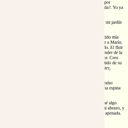
lozanía, ¿les vendría únicamente de su titánica lucha por
defender un resto de su espacio, de su lucha por la vida?. Yo ya
no lo creía así.
-Este aroma de tus rosas me ha reconfortado… Ni en mi jardín
ni en Nazaret encontré aroma igual.
Mi corazón saltaba de alegría. Jamás había había sentido mía
una cosa tan increíble como para ser capaz de aligerar a María;
y que además tan poco, no, que nada había yo cuidado. El fluir
de Paz de sus puras manos me parecía como el descender de la
lluvia que da pan al hambriento y semilla al sembrador. Creo
que había sido la primera vez que vislumbraba el sentido de su
Canto:
“mi Amado… ya viene, saltando por los montes,
brincando por los collados.”
Todo, absolutamente todo contribuía a avivar este paraíso
celeste en que me sentía enteramente sumido. Pero una espina
como la del rosal se me había clavado en carne viva.
No puedo decir que ella enseguida se diese cuenta; fué algo
más, como sus manos me revelaron. Se soltaron de mi abrazo, y
ahora tomó en sus manos las mías, mirándome como apenada.
Y los secretos ya no contaban.
-¿Porqué te afliges, Jordi?