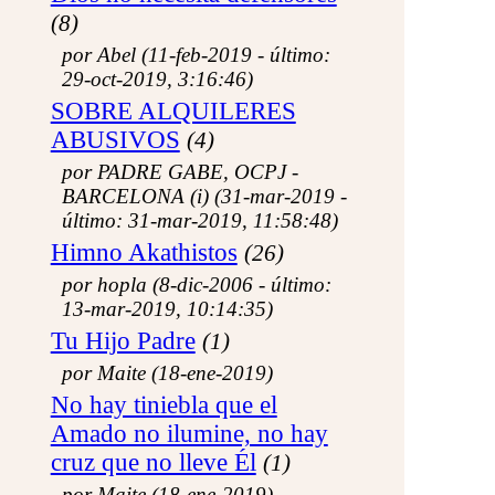
Oratorio de Jesús Niño
(8)
Oratorio de María
Adoración Eucarística
por Abel (11-feb-2019 - último:
Intenciones de oración
29-oct-2019, 3:16:46)
Intenciones del Papa
Documentación
SOBRE ALQUILERES
Publicaciones
ABUSIVOS
(4)
Santoral
Biblioteca
por PADRE GABE, OCPJ -
Catequesis del Papa
BARCELONA (i) (31-mar-2019 -
Los Cursos de ETF
último: 31-mar-2019, 11:58:48)
Padres de la Iglesia
Padres en el Oficio
Himno Akathistos
(26)
Brújula
Arte
por hopla (8-dic-2006 - último:
Galería de Arte
13-mar-2019, 10:14:35)
Exposiciones
Tu Hijo Padre
(1)
Música!
Actualidad
por Maite (18-ene-2019)
Noticias
Una imagen....
No hay tiniebla que el
Boletines de ETF
Amado no ilumine, no hay
Diálogo
cruz que no lleve Él
Foros
(1)
Lo que te preguntas
por Maite (18-ene-2019)