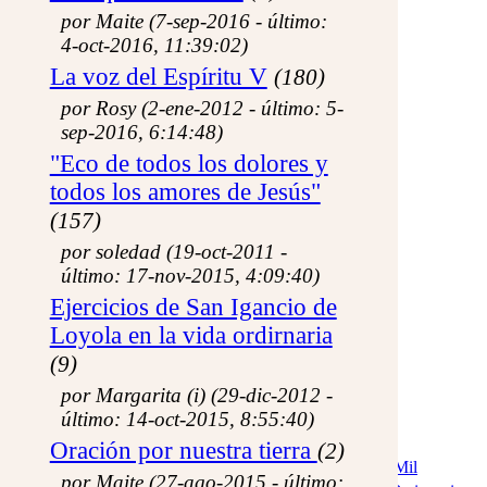
Arte
por Maite (7-sep-2016 - último:
Galería de Arte
4-oct-2016, 11:39:02)
Exposiciones
Música!
La voz del Espíritu V
(180)
Actualidad
Noticias
por Rosy (2-ene-2012 - último: 5-
Una imagen....
sep-2016, 6:14:48)
Boletines de ETF
"Eco de todos los dolores y
Diálogo
Foros
todos los amores de Jesús"
Lo que te preguntas
(157)
Libro de visitas
Recomiéndanos
por soledad (19-oct-2011 -
Acerca de...
último: 17-nov-2015, 4:09:40)
Conócenos
Memorial
Ejercicios de San Igancio de
Mapa del sitio
Loyola en la vida ordirnaria
Actualizaciones
Área de Miembros
(9)
por Margarita (i) (29-dic-2012 -
último: 14-oct-2015, 8:55:40)
Diálogo: Foros: La voz del Espíritu
tema: «La Encarnación del Verbo»
Oración por nuestra tierra
(2)
Arte
-
Familia
-
Hoy en la Iglesia
-
La voz del Espíritu
-
Mil
por Maite (27-ago-2015 - último: