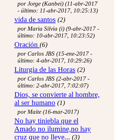
Sinopsis evangélica
por Jorge (Kanbei) (11-abr-2017
Vocabulario de Teología Bíblica
- último: 11-abr-2017, 10:25:13)
Los Salmos
Sillón bíblico
vida de santos
(2)
Personajes de la Biblia
por Maria Silvia (i) (9-abr-2017 -
Geografía de los evangelios
Oración
último: 10-abr-2017, 10:23:52)
La Liturgia
Oración
(6)
Lecturas de la misa
Devocionario
por Carlos JBS (15-ene-2017 -
Caminos de Oración
último: 4-abr-2017, 10:29:26)
Oratorio de Jesús Niño
Oratorio de María
Liturgia de las Horas
(2)
Adoración Eucarística
por Carlos JBS (2-abr-2017 -
Intenciones de oración
último: 2-abr-2017, 7:02:07)
Intenciones del Papa
Documentación
Dios, se convierte al hombre,
Publicaciones
al ser humano
Santoral
(1)
Biblioteca
por Maite (16-mar-2017)
Catequesis del Papa
Los Cursos de ETF
No hay tiniebla que el
Padres de la Iglesia
Amado no ilumine,no hay
Padres en el Oficio
Brújula
cruz que no lleve...
(3)