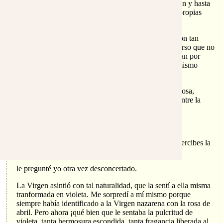
jardín y yo hubiéramos preparado con tanta antelación y hasta
con denuedo la visita de la Madre María, según sus propias
palabras y algún otro indicio…
Además todavía me duraba el pasmo por la afirmación tan
segura de la piedra, de que no había rincón del universo que no
estuviera enterado de que tal Madre y tal Hijo andaban por
Nazaret y estaban de visita por mi casa, cuando yo mismo
apenas si acababa de enterarme.
-¡Cuánta violeta que florece entre tanta hierba! Hermosa,
pequeñita y humilde siempre se esconde, mezclada entre la
hierba; pero su fragancia la delata.
observó encantada la Virgen.
-¿Envuelta en este perfume a Rosa, hasta de noche percibes la
frágil violeta?
le pregunté yo otra vez desconcertado.
La Virgen asintió con tal naturalidad, que la sentí a ella misma
tranformada en violeta. Me sorpredí a mí mismo porque
siempre había identificado a la Virgen nazarena con la rosa de
abril. Pero ahora ¡qué bien que le sentaba la pulcritud de
violeta, tanta hermosura escondida, tanta fragancia liberada al