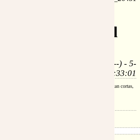
Re: La
Encarnación del
Verbo
por:
Jordi (219.115.231.---) - 5-
abr-2006, 2:33:01
Gracias Isaías. Siento que todas las palabras quedan tan cortas,
a la hora de Felicitar a María...
Un abrazo