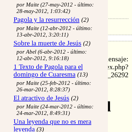
madre María...
por Maite (27-may-2012 - último:
28-may-2012, 1:03:42)
No es el pan lo que da Vida al hombre
Pagola y la resurrección
(2)
por Maite (12-abr-2012 - último:
13-abr-2012, 3:20:11)
Sobre la muerte de Jesús
(2)
id: 26292
por Abel (6-abr-2012 - último:
12-abr-2012, 9:16:18)
permalink de este mensaje:
1 Texto de Pagola para el
https://www.eltestigofiel.org/index.php?
domingo de Cuaresma
idu=fr_26292
(13)
por Maite (25-feb-2012 - último:
Re: La
26-mar-2012, 8:28:37)
El atractivo de Jesús
(2)
Encarnación del
por Maite (24-mar-2012 - último:
24-mar-2012, 8:49:31)
Verbo
Una leyenda que no es mera
leyenda
(3)