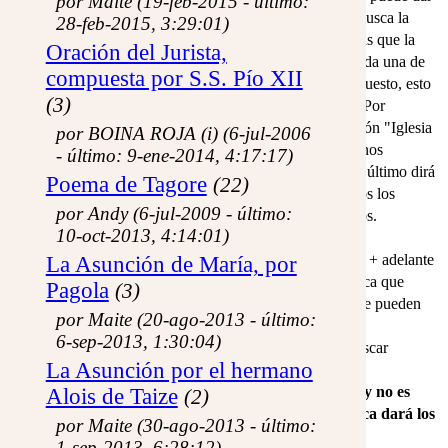
por Maite (19-feb-2015 - último:
resultados completamente distintos: la búsqueda simple busca la
28-feb-2015, 3:29:01)
expresión literal que se haya puesto en el cuadro, mientras que la
Oración del Jurista,
búsqueda avanzada descompone la expresión y busca cada una de
compuesta por S.S. Pío XII
las palabras (de más de tres letras) que contenga. Por supuesto, esto
(3)
retorna muchos más resultados que en la primera forma. Por
ejemplo, si se busca en la misma base de datos la expresión "Iglesia
por BOINA ROJA (i) (6-jul-2006
católica" con el buscador simple, encontrará muchos menos
- último: 9-ene-2014, 4:17:17)
resultados que si se lo busca en el avanzado, porque este último dirá
Poema de Tagore
(22)
todos los registros donde está la palabra Iglesia, más todos los
por Andy (6-jul-2009 - último:
registros donde está la palabra católica, juntos o separados.
10-oct-2013, 4:14:01)
Una forma de limitar los resultados es agregarle un signo + adelante
La Asunción de María, por
de la palabra, por ejemplo "Iglesia +católica", eso significa que
Pagola
(3)
buscará los registros donde estén las dos palabras, aunque pueden
por Maite (20-ago-2013 - último:
estar en cualquier orden.
6-sep-2013, 1:30:04)
La búsqueda admite el uso de comillas normales para buscar
La Asunción por el hermano
palabras y expresiones literales.
La búsqueda no distingue mayúsculas y minúsculas, y no es
Alois de Taize
(2)
sensible a los acentos (en el ejemplo: católica y Catolica dará los
por Maite (30-ago-2013 - último:
mismos resultados).
1-sep-2013, 6:28:12)