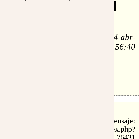
Encarnación del
Verbo
por:
Isaías (80.36.42.---) - 4-abr-
2006, 6:56:40
Es muy hermoso lo que estás escribiendo, Jordi.
Gracias
id: 26431
permalink de este mensaje:
https://www.eltestigofiel.org/index.php?
idu=fr_26431