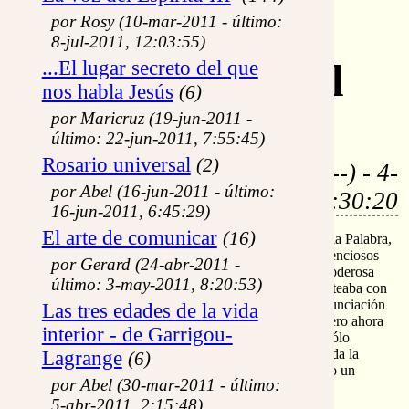
Re: La
por Rosy (10-mar-2011 - último:
8-jul-2011, 12:03:55)
Encarnación del
...El lugar secreto del que
nos habla Jesús
(6)
Verbo
por Maricruz (19-jun-2011 -
último: 22-jun-2011, 7:55:45)
Rosario universal
(2)
por:
Jordi (219.115.231.---) - 4-
por Abel (16-jun-2011 - último:
abr-2006, 6:30:20
16-jun-2011, 6:45:29)
El arte de comunicar
(16)
"Yo el amado..." Amado de María, la enamorada de la Palabra,
que noche y día en su carazón la aposentaba, con silenciosos
por Gerard (24-abr-2011 -
labios la repetía, mientras se iba configurando a su poderosa
último: 3-may-2011, 8:20:53)
belleza por momentos. Ya desde sus principios jugueteaba con
la Eterna Palabra y vestía sus delícias. Pero en la Anunciación
Las tres edades de la vida
algo nuevo había pasado. Era bella como siempre, pero ahora
interior - de Garrigou-
destellaba un poderío que no nos era conocido. No sólo
acariciaba la Palabra: Con sólo el destello de su mirada la
Lagrange
(6)
derramaba y repartía a su alrededor sin medida, como un
por Abel (30-mar-2011 - último:
sembrador.
5-abr-2011, 2:15:48)