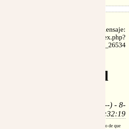
id: 26534
permalink de este mensaje:
https://www.eltestigofiel.org/index.php?
idu=fr_26534
Re: La
Encarnación del
Verbo
por:
Jordi (219.115.231.---) - 8-
abr-2006, 8:32:19
Estaba totalmente admirado y hasta un poco incrédulo de que