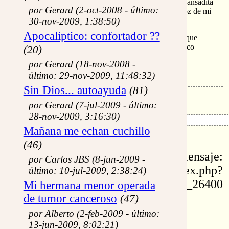
una eternidad… Entonces advertí que la Virgen tan cansadita
por Gerard (2-oct-2008 - último:
me repetía no con la boca sino con las manos: ¡La voz de mi
30-nov-2009, 1:38:50)
Amado!
Apocalíptico: confortador ??
Le apreté las manos con más fuerza y sentí lágrimas que
resbalaban de mis ojos… La piedra me miraba un poco
(20)
envidiosa: ¡ella no sabía llorar, la pobre!.
por Gerard (18-nov-2008 -
No es el pan lo que da Vida al hombre
último: 29-nov-2009, 11:48:32)
Sin Dios... autoayuda
(81)
por Gerard (7-jul-2009 - último:
28-nov-2009, 3:16:30)
Mañana me echan cuchillo
id: 26400
(46)
permalink de este mensaje:
por Carlos JBS (8-jun-2009 -
https://www.eltestigofiel.org/index.php?
último: 10-jul-2009, 2:38:24)
idu=fr_26400
Mi hermana menor operada
de tumor canceroso
(47)
Re: La
por Alberto (2-feb-2009 - último:
13-jun-2009, 8:02:21)