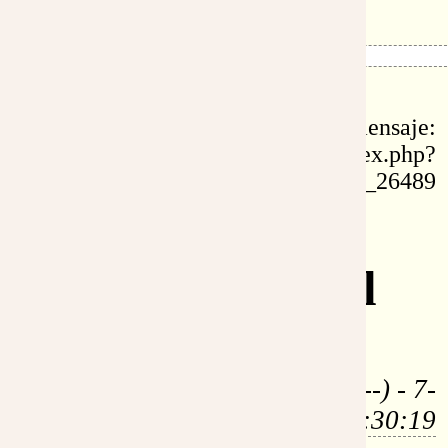
id: 26489
permalink de este mensaje:
https://www.eltestigofiel.org/index.php?
idu=fr_26489
Re: La
Encarnación del
Verbo
por:
Jordi (219.115.231.---) - 7-
abr-2006, 7:30:19