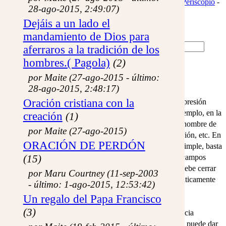
nombres para Dios
-
Temas de Biblia
-
Teología
-
Zona Periscopio
-
28-ago-2015, 2:49:07)
Zona Café
Dejáis a un lado el
mandamiento de Dios para
Buscador simple (o
avanzado
)
aferraros a la tradición de los
hombres.( Pagola)
(2)
título
por Maite (27-ago-2015 - último:
mensaje
28-ago-2015, 2:48:17)
autor
Oración cristiana con la
El buscador «simple» permite buscar con rapidez una expresión
entre los campos predefinidos de la base de datos. Por ejemplo, en la
creación
(1)
biblioteca será en título, autor e info, en el santoral en el nombre de
por Maite (27-ago-2015)
santo, en el devocionario, en el título y el texto de la oración, etc. En
ORACIÓN DE PERDÓN
cada caso, para saber en qué campos busca el buscador simple, basta
con desplegar el buscador avanzado, y se mostrarán los campos
(15)
predefinidos. Pero si quiere hacer una búsqueda simple debe cerrar
por Maru Courtney (11-sep-2003
ese panel que se despliega, porque al abrirlo pasa automáticamente
- último: 1-ago-2015, 12:53:42)
al modo avanzado.
Un regalo del Papa Francisco
(3)
Además de elegir en qué campos buscar, hay una diferencia
fundamental entre la búsqueda simple y la avanzada, que puede dar