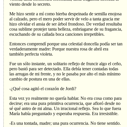
viento desde lo secreto.
Me hizo sentir a mí como hierba despeinada de semilla enojosa
al calzado, pero el mero poder servir de velo a tanta gracia me
hizo olvidar el ansia de ser árbol frondoso. De verdad resultaba
cosa sublime protejer tanta belleza, enbriagarse de su fragancia,
escuchando de su callada boca canciones irrepetibles.
Entonces comprendí porque una celestial doncella podía ser tan
verdaderamente madre: Porque nuestra rosa de abril era
también perfecta violeta.
Fue un sólo instante, un solitario reflejo de fruncir algo el ceño,
pero bastó para ser detectado. Ella debía tener contadas todas
las arrugas de mi frente, y no le pasaba por alto el más mínimo
cambio de postura en una de ellas.
-¿Qué cosa agitó el corazón de Jordi?
Esta vez yo realmente no quería hablar. No era cosa como para
decirse; era una pura primitiva ocurrencia, que afloró desde no
sé qué antro de mi alma. Un irracional reflejo. Sea lo que fuera
María había preguntado y esperaba respuesta. Era irresistible.
-Es una tontada, madre; una pura ocurrencia. No tiene sentido.