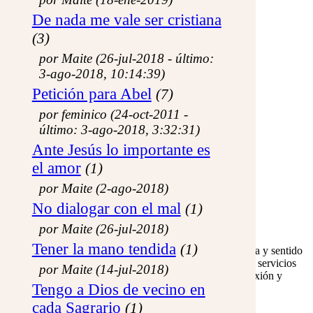
Libro de visitas
Recomiéndanos
De nada me vale ser cristiana
Acerca de...
(3)
Conócenos
Memorial
por Maite (26-jul-2018 - último:
Mapa del sitio
3-ago-2018, 10:14:39)
Actualizaciones
Área de Miembros
Petición para Abel
(7)
por feminico (24-oct-2011 -
último: 3-ago-2018, 3:32:31)
ingresar
|
¿registrarme?
Ante Jesús lo importante es
el amor
(1)
conservar sesión
por Maite (2-ago-2018)
No dialogar con el mal
(1)
por Maite (26-jul-2018)
Tener la mano tendida
(1)
Por sobre todo, los miembros registrados dan forma y sentido
a este sitio, para que no sea solamente un portal de servicios
por Maite (14-jul-2018)
sino una verdadera comunidad de formación, reflexión y
Tengo a Dios de vecino en
amistad en la Fe.
Además tienes ventajas concretas en cuanto al
cada Sagrario
(1)