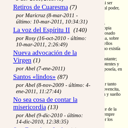
Corto había resultado el camino en su compañía, y mi ser
Retiros de Cuaresma
(7)
entero reposaba bajo la caricia de su inmenso maternal poder,
recién estrenado.
por Maricruz (8-mar-2011 -
último: 10-mar-2011, 10:34:31)
Era Madre, ¿quién lo podía dudar? Sin repugnancias,
admiraciones, avisos o severidades, como si de su propia
La voz del Espíritu II
(140)
persona se tratara, su penetrante mirada ya se había posado
por Rosy (16-oct-2010 - último:
suavemente por todos los rincones oscuros de mi alma, sobre
aquellas heridas y soledades que yo más rehuía. Aquellos
10-mar-2011, 2:26:49)
secretos que me ahogaban de por vida, para los que no existía
Nueva advocación de la
esperanza de cura ni alivio; en su presencia quedaron
desposeídos de todo su veneno y osadía en un sólo instante;
Virgen
(1)
algo así como el parecido de aquellos demonios impotentes y
por Abel (7-ene-2011)
avergonzados mirando la mano de Jesús, que los desposeía, en
los dibujos de mi devocionario de la infancia.
Santos «lindos»
(87)
¿Cómo podía ella saber tanto de mi; cómo podía amar tanto
por Abel (8-nov-2009 - último: 4-
hasta mi misma amargura y pena, ella tan inexperta jovencita,
ene-2011, 11:27:44)
sino porque en aquellos momentos de mi enajenación y sueño
No sea cosa de contar la
en Nazaret, el Espíritu nos la había hecho madre?
misericordia
(13)
El chirriar del cerrojo de mi jardín, me sacó de repente de la
concentración y éxtasis que embargaba mi pecho. Siempre
por Abel (9-dic-2010 - último:
medio despistado este Jordi, además de enajenado por los
14-dic-2010, 12:38:35)
misterios de aquella jovencita madre: