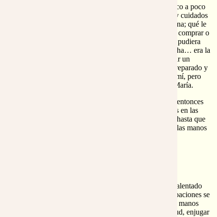
El apremio para dar una noche de reposo a María poco a poco
iba levantando todo un temporal de preocupaciones y cuidados
que por dentro me ajitaba: Qué le iba a dar para la cena; qué le
sentaría bien y qué le podía sentar mal; dónde podría comprar o
pedir a estas horas; cómo arreglármelas para que ella pudiera
pasar la noche un poco cómoda en mi casa tan estrecha… era la
primera vez que en la vida añoraba de verdad no vivir un
palacio. Es que ahora no tenía absolutamente nada preparado y
de nada me había proveído. No era cosa nueva para mí, pero
esta noche resultaba un bochorno, pobre atentísima María.
Ella estaba sentada descansando y lo único a que yo entonces
alcanzaba era a calentar un poco sus manos envueltas en las
mías. Trataba de ordenar ideas pero nada conseguía, hasta que
caí en la cuenta: ¡puede que ella tenga frío!. Le solté las manos
un instante y puse mi ropa en sus hombros.
-Jordi, no tendrás tú frío…
-No madrecita; esta noche, para mí, no es fría.
Al volver a tomar sus manos, noté que se le habían calentado
un poco. Me sentí loco de alegría. Todas mis preocupaciones se
fueron dispersando como hojarasca de otoño. De sus manos
fluía como un manatial capaz de ahogar toda inquietud, enjugar