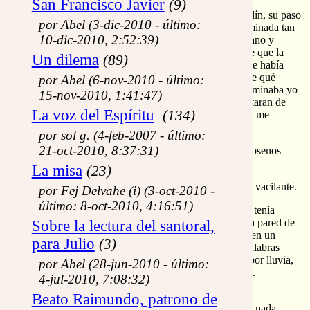
San Francisco Javier
(9)
¿Que pasaba? Un poco antes ya de acercarnos al jardín, su paso
por Abel (3-dic-2010 - último:
se había convertido en vacilante, y ahora su cara iluminada tan
10-dic-2010, 2:52:39)
sólo por la luna, estaba realmente pálida. Le así la mano y
también estaba algo fría. Entonces caí en la cuenta de que la
Un dilema
(89)
Palabra era realmente niñito en su seno. ¿Cómo se me había
ocurrido permitirle un viaje así, sin tener yo ni idea de qué
por Abel (6-nov-2010 - último:
podía pasarle a una madre recién estrenada? me recriminaba yo
15-nov-2010, 1:41:47)
mismo, pero sin que ni mi carazón ni su carita lamentaran de
La voz del Espíritu
(134)
verdad le fecundidad de aquel camino: pálida y todo, me
sonreía.
por sol g. (4-feb-2007 - último:
21-oct-2010, 8:37:31)
Entramos en el jardín pisando hierbas altas y pegándosenos
semillas en el calzado.
La misa
(23)
-¿No será mejor sentarse en esta piedra? Le pregunté vacilante.
por Fej Delvahe (i) (3-oct-2010 -
último: 8-oct-2010, 4:16:51)
Era una piedra bastante grande, plana, y que además tenía
historia. Hacía tiempo que se había desprendido de la pared de
Sobre la lectura del santoral,
la cerca cuando yo pasaba, y justito fue si no resulta en un
para Julio
(3)
grave accidente. Yo le había dedicado una cuantas palabras
gordas, y allí se había quedado estorbando, azotada por lluvia,
por Abel (28-jun-2010 - último:
sol y viento, bien impasible ella, como desafiándome.
4-jul-2010, 7:08:32)
¿Quién podía haber jamás sospechado que se estaba
Beato Raimundo, patrono de
preparando para dar reposo a una virgen grávida? Ya nada