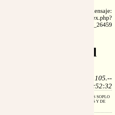
id: 26459
permalink de este mensaje:
https://www.eltestigofiel.org/index.php?
idu=fr_26459
Re: La
Encarnación del
Verbo
por: Clara Elisa (i) (200.88.105.--
-) - 6-abr-2006, 7:52:32
QUE PRECIOSURA LO QUE HAS ESCRITO, ES SOPLO
DE QUIEN CAMINA EN EL ESPIRITU DE DIOS Y DE
SU ENCARNACION...MIL GRACIAS