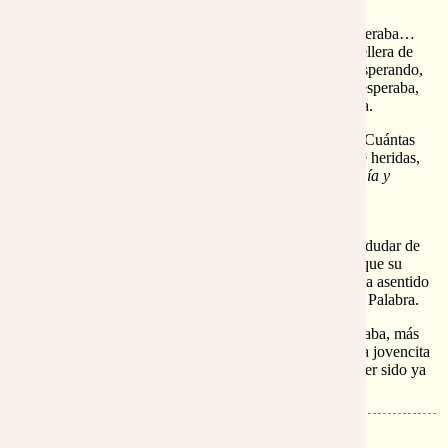
-¿No ves Madre mía? Todo en mi pobre jardín te esperaba…
menos yo. El rosal luchado con cual Sansón con calellera de
nuevo crecida; hasta la misma piedra, simplemente esperando,
que parece no tener nunca prisa. Unicamente yo no esperaba,
perdiendo el tiempo en lamentos por la casa que tenía.
-No, Jordi,no. Eras tú quien de verdad me esperaba. Cuántas
veces desde lo profundo de tu corazón, sangrando de heridas,
me exclamabas:
“Levántate, amada mía, hermosa mía y
vente...porque...aparecen las flores” .
Su respuesta iba de nuevo acampañada de aquella
imperturbable sonrisa de chiquilla tímida. No podías dudar de
era verdad lo que decía, por más que te chocara, porque su
decir era puro reflejo del mismo Verbo; por algo había asentido
al reclamo de Dios de que se hiciera en ella según su Palabra.
Cuanto yo más la miraba, más inexplicable me resultaba, más
misterio descubría. Yo la tenía que cuidar como tierna jovencita
y madre recién estrenadita, y ella me demostraba haber sido ya
madre mía desde los principios de su vida...