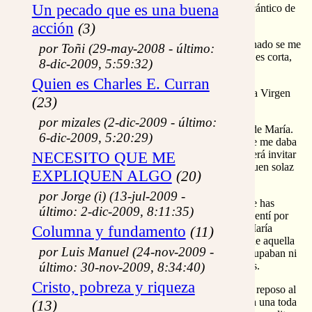
Un pecado que es una buena
eternidad totalmente colmada, como una especie de cántico de
Simeón lapidario.
acción
(3)
Buena piedra díme ¿qué reposo para el Verbo Encarnado se me
por Toñi (29-may-2008 - último:
habrá a mí encomendado? Habla pronto que mi vida es corta,
8-dic-2009, 5:59:32)
no como la tuya tan alargada.
Quien es Charles E. Curran
Mientras interrogaba a la piedra, tenía las manos de la Virgen
(23)
entre las mías, fuertemente apretadas.
por mizales (2-dic-2009 - último:
La misma piedra me parecía cada vez más el retrato de María.
6-dic-2009, 5:20:29)
Humilde, no me insinuaba mis pasadas iras; sonriente me daba
las gracias, y hasta un poco tímida me insinuó: ¿no será invitar
NECESITO QUE ME
a la gente que ecuchen: ¡La voz de mi Amado!, un buen solaz
EXPLIQUEN ALGO
(20)
para el Niño y la Madre?
por Jorge (i) (13-jul-2009 -
Piedra, piedra, como se te notan los muchos años que has
último: 2-dic-2009, 8:11:35)
estado esperando. ¡Qué admiración y reverencia no sentí por
ella en aquel momento!. Me daba la sensación que María
Columna y fundamento
(11)
difícilmente encontraría trono de marfil más digno que aquella
por Luis Manuel (24-nov-2009 -
piedra. Yo mismo estaba bien cambiado; ya no preocupaban ni
último: 30-nov-2009, 8:34:40)
selvas ni desolaciones ni siquiera establos malolientes.
Cristo, pobreza y riqueza
En este momento solo me empezaba a preocupar dar reposo al
Niño y a la Madre. Un solo momento de reposo valía una toda
(13)