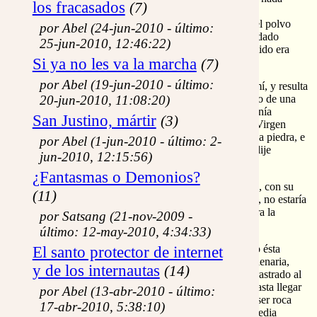
los fracasados
(7)
resultaba extraño y hasta yo mismo me iba sintiendo
transformado. Acaricié la piedra mientras le quitaba el polvo
por Abel (24-jun-2010 - último:
con mi mano. Era bien lisa. ¡Qué lindo rostro tan cuidado
25-jun-2010, 12:46:22)
conseguiste, mientras yo pensaba que tu único cometido era
Si ya no les va la marcha
estorbar el paso!.
(7)
por Abel (19-jun-2010 - último:
Yo creía que al saltar de la pared la piedra iba a por mí, y resulta
20-jun-2010, 11:08:20)
que estaba eligiendo el lugar oportuno para ser reposo de una
tal madre. Todo hacía pensar que desde muy lejos venía
San Justino, mártir
(3)
preparando su llamada a ser un cortito alivio para la Virgen
Madre. Era la primera vez que yo sentía respeto por la piedra, e
por Abel (1-jun-2010 - último: 2-
insconscientemente imitando la sonrisa de María, le dije
jun-2010, 12:15:56)
¡gracias! mezcladas con un mucho de ¡perdón!.
¿Fantasmas o Demonios?
Al momento sospeché si María con su viaje conmigo, con su
(11)
canto al amado, con sus caricias a mi alma atribulada, no estaría
preparando en mí algún tipo de sosiego o morada para la
por Satsang (21-nov-2009 -
Palabra hecha carne.
último: 12-may-2010, 4:34:33)
María se sentó despacito en la piedra. Yo sentía cómo ésta
El santo protector de internet
exultaba al ver cumplido el sueño de toda su vida milenaria,
y de los internautas
(14)
originada en antiguas erupciones volcánicas, lodo arrastrado al
fondo de los mares, recocido en el seno de la tierra hasta llegar
por Abel (13-abr-2010 - último:
a la pared de mi jardín, después de siglos de llegar a ser roca
17-abr-2010, 5:38:10)
quebrada... Estaba serenamente convulsa ante esta media