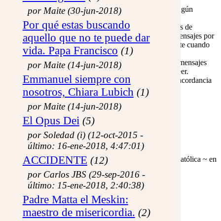
funcionamiento:
Tienes reserva del nombre, de modo que ningún
por Maite (30-jun-2018)
invitado puede quedarse con tu identidad.
Por qué estas buscando
En los foros, puedes variar diversas opciones de
aquello que no te puede dar
presentación (color de fondo, cantidad de mensajes por
página, etc.), así como recibir mail avisándote cuando
vida. Papa Francisco
(1)
respondan a cuestiones de tu interés.
También puedes llevar un control sobre los mensajes
por Maite (14-jun-2018)
que leíste y los que no, o marcarlos para releer.
Emmanuel siempre con
Puedes utilizar todas las funciones de la Concordancia
Bíblica on-line.
nosotros, Chiara Lubich
(1)
por Maite (14-jun-2018)
registrarme
El Opus Dei
(5)
«Mira que estoy a la puerta y llamo,
por Soledad (i) (12-oct-2015 -
si alguno oye mi voz y me abre la puerta,
último: 16-ene-2018, 4:47:01)
entraré en su casa y cenaré con él, y él conmigo...»
ACCIDENTE
(12)
formación, reflexión y amistad en la fe, con una mirada católica ~ en
línea desde el 20 de junio de 2003 ~
por Carlos JBS (29-sep-2016 -
último: 15-ene-2018, 2:40:38)
Padre Matta el Meskin:
Biblia
maestro de misericordia.
(2)
Navegador bíblico