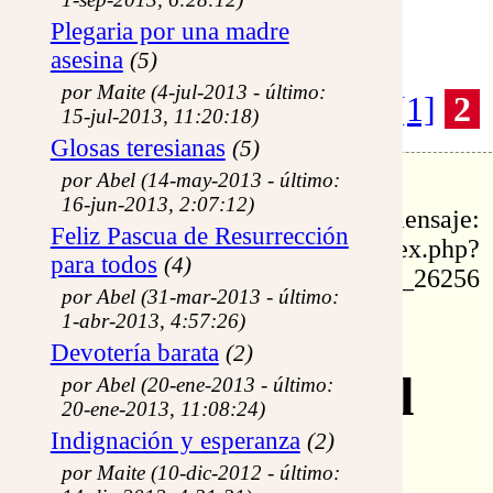
Ir a la portada del sitio
Plegaria por una madre
Ir a la portada de la sección
Lista de miembros registrados
asesina
(5)
normas de participación
por Maite (4-jul-2013 - último:
pág:
[1]
2
15-jul-2013, 11:20:18)
Glosas teresianas
(5)
por Abel (14-may-2013 - último:
id: 26256
16-jun-2013, 2:07:12)
permalink de este mensaje:
Feliz Pascua de Resurrección
https://www.eltestigofiel.org/index.php?
para todos
(4)
idu=fr_26256
por Abel (31-mar-2013 - último:
Re: La
1-abr-2013, 4:57:26)
Devotería barata
(2)
Encarnación del
por Abel (20-ene-2013 - último:
20-ene-2013, 11:08:24)
Indignación y esperanza
(2)
Verbo
por Maite (10-dic-2012 - último: