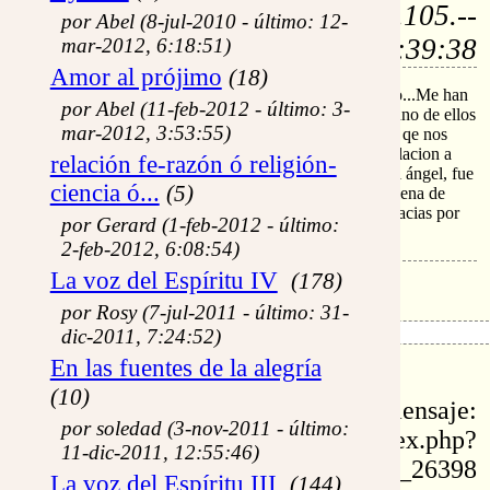
por: Clara Elisa (i) (200.88.105.--
por Abel (8-jul-2010 - último: 12-
-) - 30-mar-2006, 6:39:38
mar-2012, 6:18:51)
Amor al prójimo
(18)
GUAUAU..Que lindo todo lo que van compartiendo...Me han
por Abel (11-feb-2012 - último: 3-
recordado momentos hermosos pasados con María, uno de ellos
mar-2012, 3:53:55)
hace años en unos ejercicios espirituales se nos pidió qe nos
fueramos de pasadia con María y así fue mi contemplacion a
relación fe-razón ó religión-
aquel lugar, que hermoso aun recuerdo sus gestos , el ángel, fue
ciencia ó...
(5)
tan linda esa experiencia que parecía real...María la llena de
gracia intercede por nosotros...un abrazo grande y gracias por
por Gerard (1-feb-2012 - último:
compartir lo que llevan dentro....
2-feb-2012, 6:08:54)
La voz del Espíritu IV
(178)
por Rosy (7-jul-2011 - último: 31-
dic-2011, 7:24:52)
En las fuentes de la alegría
id: 26398
(10)
permalink de este mensaje:
por soledad (3-nov-2011 - último:
https://www.eltestigofiel.org/index.php?
11-dic-2011, 12:55:46)
idu=fr_26398
La voz del Espíritu III
(144)