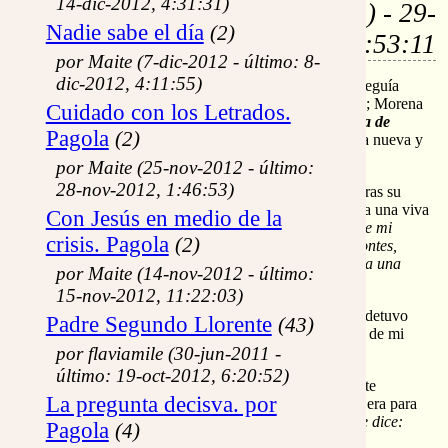
14-dic-2012, 4:31:31)
por:
Jordi (219.115.231.---) - 29-
Nadie sabe el día
(2)
mar-2006, 8:53:11
por Maite (7-dic-2012 - último: 8-
dic-2012, 4:11:55)
Iba presurosa la Virgen María hacia mi casa y yo la seguía
pensando en la bienvenida. Bendita entre las mujeres; Morena
Cuidado con los Letrados.
estás y graciosa; Alégrate Sión...no,no
Alégrate,
llena de
Pagola
(2)
Gracia
. Sin saber porqué esta salutación me sonaba a nueva y
sabida...
por Maite (25-nov-2012 - último:
28-nov-2012, 1:46:53)
Llena de Gracia, llena de gracia yo me repetía, mientras su
silueta apresurada recortaba el lejano crepúsculo. Una una viva
Con Jesús en medio de la
imagen del canto que sus labios balbucían:
¡La voz de mi
crisis. Pagola
(2)
Amado! Helo aquí que ya viene, saltando por los montes,
brincando por los collados. Semejante es mi amado a una
por Maite (14-nov-2012 - último:
gacela, a un joven cervatillo Ct2,8-9.
15-nov-2012, 11:22:03)
Me paré a contemplarla un ratito y Maria también se detuvo
Padre Segundo Llorente
(43)
volviéndose hacia mi sonriente y repitiendo: “La voz de mi
por flaviamile (30-jun-2011 -
amado...saltando por los montes”
último: 19-oct-2012, 6:20:52)
Jamás lograré explicar lo que pasó, pero en un instante
La pregunta decisva. por
temblaron hasta mis huesos: no, no repetía para Ella, era para
mí que me repetía:
Empieza a hablar mi amado y me dice:
Pagola
(4)
“Levántate, amada mía, hermosa mía y