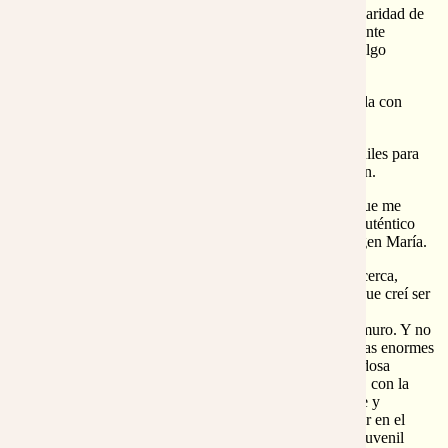
Mas al mirar fijamente la cara de María, bañada en claridad de
luna, vi que su mejilla empezaba a adivinarse levemente
sonrosada. Mi gozo se debió traducir en un no sé si algo
doloroso apretón de sus manos.
-¡Que perfume a rosa que hace tu jardín!, exclamó ella con
profundo gozo.
Admirado, tuve que remontarme a mis tiempos juveniles para
recordar semejante alabanza a lo que había sido jardín.
Estaba tan pre-ocupado con acomodar a la Virgen, que me
notaba medio salido de la realidad. Sí, se trataba de auténtico
aroma de rosa lo que yo ya tenía por fragancia a Virgen María.
En seguida me volví hacia el lugar de la pared de la cerca,
donde hacía ya muchos años había visto de paso lo que creí ser
el postrer combate de un viejo rosal contra la hiedra,
complicada red asfixiante que lo aplastaba contra el muro. Y no
me equivocaba, pero era impensable lo que veía: ¡unas enormes
rosas asomaban entre los pocos resquicios de la frondosa
hiedra!. Eran ellas nuestras bellas amigas de infancia, con la
misma hermosa compostura, con la misma penetrante y
regalada fragancia… Si ya estaban florecidas al entrar en el
jardín, cómo podía no haberlas ni notado. Y aquella juvenil