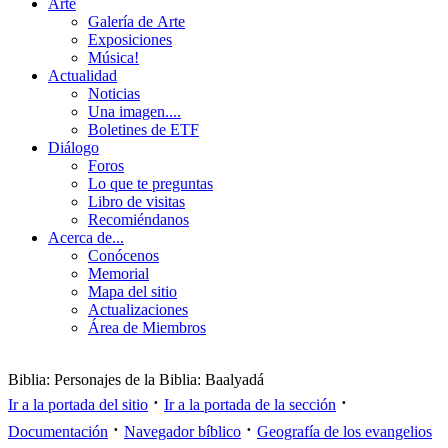
Arte
Galería de Arte
Exposiciones
Música!
Actualidad
Noticias
Una imagen....
Boletines de ETF
Diálogo
Foros
Lo que te preguntas
Libro de visitas
Recomiéndanos
Acerca de...
Conócenos
Memorial
Mapa del sitio
Actualizaciones
Área de Miembros
Biblia: Personajes de la Biblia: Baalyadá
·
·
Ir a la portada del sitio
Ir a la portada de la sección
·
·
Documentación
Navegador bíblico
Geografía de los evangelios