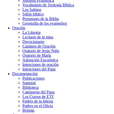
Sinopsis evangélica
Vocabulario de Teología Bíblica
Los Salmos
Sillón bíblico
Personajes de la Biblia
Geografía de los evangelios
Oración
La Liturgia
Lecturas de la misa
Devocionario
Caminos de Oración
Oratorio de Jesús Niño
Oratorio de María
Adoración Eucarística
Intenciones de oración
Intenciones del Papa
Documentación
Publicaciones
Santoral
Biblioteca
Catequesis del Papa
Los Cursos de ETF
Padres de la Iglesia
Padres en el Oficio
Brújula