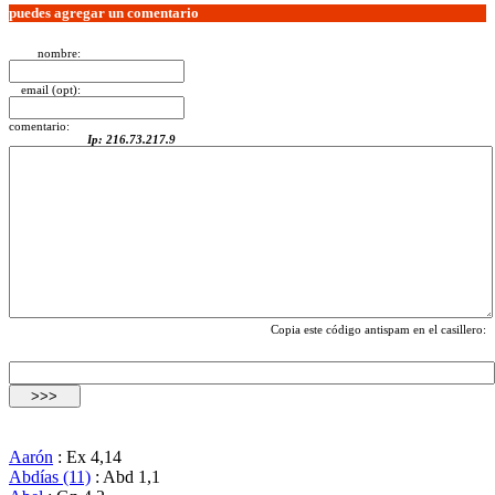
puedes agregar un comentario
nombre:
email (opt):
comentario:
Ip: 216.73.217.9
Copia este código antispam en el casillero:
Aarón
: Ex 4,14
Abdías (11)
: Abd 1,1