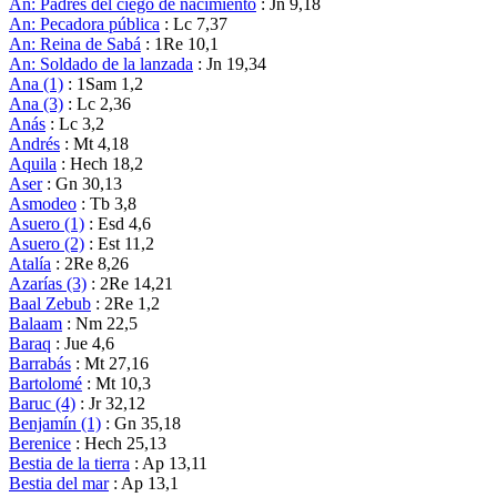
An: Padres del ciego de nacimiento
: Jn 9,18
An: Pecadora pública
: Lc 7,37
An: Reina de Sabá
: 1Re 10,1
An: Soldado de la lanzada
: Jn 19,34
Ana (1)
: 1Sam 1,2
Ana (3)
: Lc 2,36
Anás
: Lc 3,2
Andrés
: Mt 4,18
Aquila
: Hech 18,2
Aser
: Gn 30,13
Asmodeo
: Tb 3,8
Asuero (1)
: Esd 4,6
Asuero (2)
: Est 11,2
Atalía
: 2Re 8,26
Azarías (3)
: 2Re 14,21
Baal Zebub
: 2Re 1,2
Balaam
: Nm 22,5
Baraq
: Jue 4,6
Barrabás
: Mt 27,16
Bartolomé
: Mt 10,3
Baruc (4)
: Jr 32,12
Benjamín (1)
: Gn 35,18
Berenice
: Hech 25,13
Bestia de la tierra
: Ap 13,11
Bestia del mar
: Ap 13,1