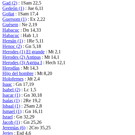
Gad (2)
: 1Sam 22,5
Gedeón (1)
: Jue 6,11
Goliat
: 1Sam 17,4
Guersom (1)
: Ex 2,22
Guésem
: Ne 2,19
Habacuc
: Dn 14,33
Habacuc
: Hab 1,1
Hemán (1)
: 1Re 5,11
Henoc (2)
: Gn 5,18
Herodes (1) El grande
: Mt 2,1
Herodes (2) Antipas
: Mt 14,1
Herodes (3) Agripa I
: Hech 12,1
Herodías
: Mt 14,3
Hijo del hombre
: Mt 8,20
Holofernes
: Jdt 2,4
Isaac
: Gn 17,19
Isabel (2)
: Lc 1,5
Isacar (1)
: Gn 30,18
Isaías (1)
: 2Re 19,2
Isbaal (1)
: 2Sam 2,8
Ismael (1)
: Gn 16,11
Israel
: Gn 32,29
Jacob (1)
: Gn 25,26
Jeremías (6)
: 2Cro 35,25
Jerjes
: Esd 4,6