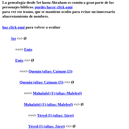
La genealogía desde Set hasta Abraham es común a gran parte de los
personajes bíblicos.
puedes hacer click aquí
para ver ese tramo, que se mantiene oculto para evitar un innecesario
abarrotamiento de nombres.
haz click aquí
para volver a ocultar
Set
<=> Ø
===>
Enós
Enós
<=> Ø
===>
Quenán (alias: Cainam (2))
Quenán (alias: Cainam (2))
<=> Ø
===>
Mahalalel (1) (alias: Maleleel)
Mahalalel (1) (alias: Maleleel)
<=> Ø
===>
Yéred (1) (alias: Járet)
Yéred (1) (alias: Járet)
<=> Ø