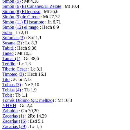
Simón (5)
: Mt 4,18
Simón (6) El Cananeo/El Zelote
: Mt 10,4
Simón (8) El leproso
: Mt 26,6
Simón (9) de Cirene
: Mt 27,32
Simón (11) El iscariote
: Jn 6,71
Simón (12) el mago
: Hech 8,9
Sofar
: Jb 2,11
Sofonías (3)
: Sof 1,1
Susana (2)
: Lc 8,3
Tabitá
: Hech 9,36
Tadeo
: Mt 10,3
Tamar (1)
: Gn 38,6
Teófilo
: Lc 1,3
Tiberio César
: Lc 3,1
Timoteo (3)
: Hech 16,1
Tito
: 2Cor 2,13
Tobías (3)
: Ne 2,10
Tobías (4)
: Tb 1,9
Tobit
: Tb 1,1
Tomás Dídimo (gr.: mellizo)
: Mt 10,3
YHVH
: Gn 2,4
Zabulón
: Gn 30,20
Zacarías (1)
: 2Re 14,29
Zacarías (16)
: Esd 5,1
Zacarías (29)
: Lc 1,5