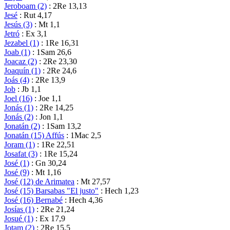
Jeroboam (2)
: 2Re 13,13
Jesé
: Rut 4,17
Jesús (3)
: Mt 1,1
Jetró
: Ex 3,1
Jezabel (1)
: 1Re 16,31
Joab (1)
: 1Sam 26,6
Joacaz (2)
: 2Re 23,30
Joaquín (1)
: 2Re 24,6
Joás (4)
: 2Re 13,9
Job
: Jb 1,1
Joel (16)
: Joe 1,1
Jonás (1)
: 2Re 14,25
Jonás (2)
: Jon 1,1
Jonatán (2)
: 1Sam 13,2
Jonatán (15) Affús
: 1Mac 2,5
Joram (1)
: 1Re 22,51
Josafat (3)
: 1Re 15,24
José (1)
: Gn 30,24
José (9)
: Mt 1,16
José (12) de Arimatea
: Mt 27,57
José (15) Barsabas "El justo"
: Hech 1,23
José (16) Bernabé
: Hech 4,36
Josías (1)
: 2Re 21,24
Josué (1)
: Ex 17,9
Jotam (2)
: 2Re 15,5