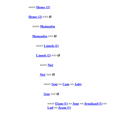
===>
Henoc (2)
Henoc (2)
<=> Ø
===>
Matusalén
Matusalén
<=> Ø
===>
Lámek (2)
Lámek (2)
<=> Ø
===>
Noé
Noé
<=> Ø
===>
Sem
==
Cam
==
Jafet
Sem
<=> Ø
===>
Elam (1)
==
Asur
==
Arpaksad (1)
==
Lud
==
Aram (1)