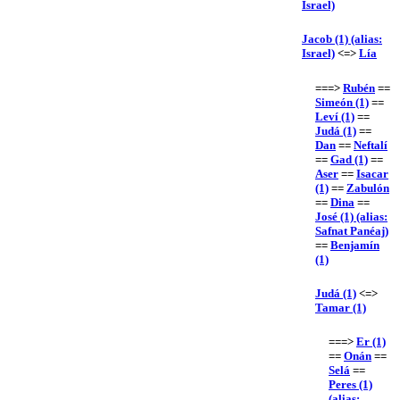
Israel)
Jacob (1) (alias:
Israel)
<=>
Lía
===>
Rubén
==
Simeón (1)
==
Leví (1)
==
Judá (1)
==
Dan
==
Neftalí
==
Gad (1)
==
Aser
==
Isacar
(1)
==
Zabulón
==
Dina
==
José (1) (alias:
Safnat Panéaj)
==
Benjamín
(1)
Judá (1)
<=>
Tamar (1)
===>
Er (1)
==
Onán
==
Selá
==
Peres (1)
(alias: