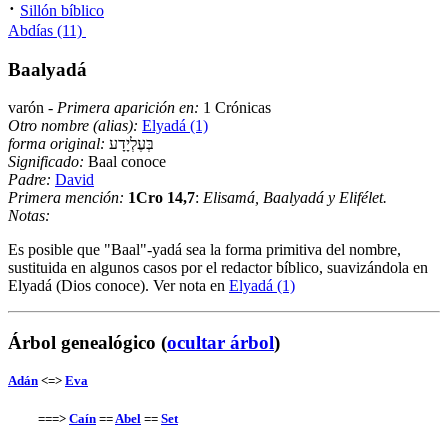
·
Sillón bíblico
Abdías (11)
Baalyadá
varón -
Primera aparición en:
1 Crónicas
Otro nombre (alias):
Elyadá (1)
forma original:
בְּעֶלְיָדָע
Significado:
Baal conoce
Padre:
David
Primera mención:
1Cro 14,7
:
Elisamá, Baalyadá y Elifélet.
Notas:
Es posible que "Baal"-yadá sea la forma primitiva del nombre,
sustituida en algunos casos por el redactor bíblico, suavizándola en
Elyadá (Dios conoce). Ver nota en
Elyadá (1)
Árbol genealógico (
ocultar árbol
)
Adán
<=>
Eva
===>
Caín
==
Abel
==
Set