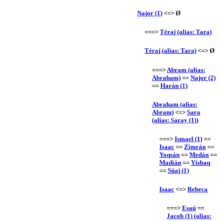
Najor (1)
<=> Ø
===>
Téraj (alias: Tara)
Téraj (alias: Tara)
<=> Ø
===>
Abram (alias:
Abraham)
==
Najor (2)
==
Harán (1)
Abraham (alias:
Abram)
<=>
Sara
(alias: Saray (1))
===>
Ismael (1)
==
Isaac
==
Zimrán
==
Yoqsán
==
Medán
==
Madián
==
Yisbaq
==
Súaj (1)
Isaac
<=>
Rebeca
===>
Esaú
==
Jacob (1) (alias: