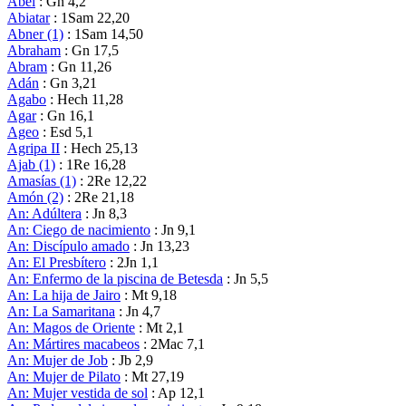
Abel
: Gn 4,2
Abiatar
: 1Sam 22,20
Abner (1)
: 1Sam 14,50
Abraham
: Gn 17,5
Abram
: Gn 11,26
Adán
: Gn 3,21
Agabo
: Hech 11,28
Agar
: Gn 16,1
Ageo
: Esd 5,1
Agripa II
: Hech 25,13
Ajab (1)
: 1Re 16,28
Amasías (1)
: 2Re 12,22
Amón (2)
: 2Re 21,18
An: Adúltera
: Jn 8,3
An: Ciego de nacimiento
: Jn 9,1
An: Discípulo amado
: Jn 13,23
An: El Presbítero
: 2Jn 1,1
An: Enfermo de la piscina de Betesda
: Jn 5,5
An: La hija de Jairo
: Mt 9,18
An: La Samaritana
: Jn 4,7
An: Magos de Oriente
: Mt 2,1
An: Mártires macabeos
: 2Mac 7,1
An: Mujer de Job
: Jb 2,9
An: Mujer de Pilato
: Mt 27,19
An: Mujer vestida de sol
: Ap 12,1