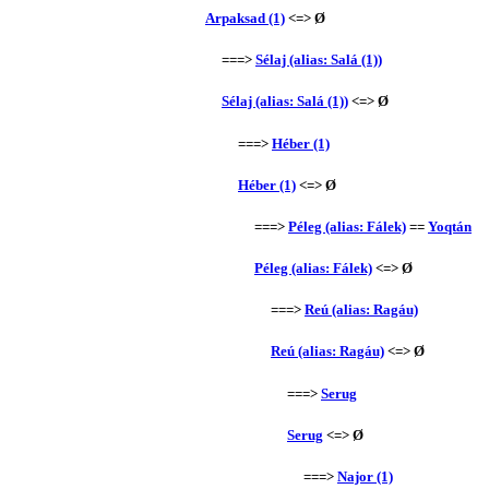
Arpaksad (1)
<=> Ø
===>
Sélaj (alias: Salá (1))
Sélaj (alias: Salá (1))
<=> Ø
===>
Héber (1)
Héber (1)
<=> Ø
===>
Péleg (alias: Fálek)
==
Yoqtán
Péleg (alias: Fálek)
<=> Ø
===>
Reú (alias: Ragáu)
Reú (alias: Ragáu)
<=> Ø
===>
Serug
Serug
<=> Ø
===>
Najor (1)