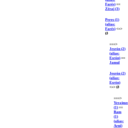
Farés)
==
Zéraj (3)
Peres (1)
(alias:
Farés)
<=>
Ø
===>
Jesrón (2)
(alias:
Esrón)
==
Jamul
Jesrón (2)
(alias:
Esrón)
<=> Ø
===>
Yerajme
(1)
==
Ram
(1)
(alias:
Arní)