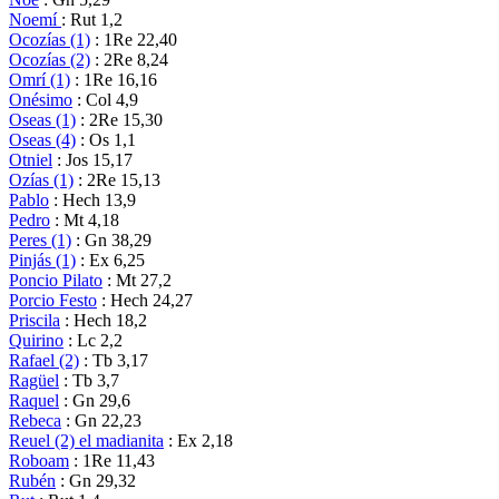
Noemí
: Rut 1,2
Ocozías (1)
: 1Re 22,40
Ocozías (2)
: 2Re 8,24
Omrí (1)
: 1Re 16,16
Onésimo
: Col 4,9
Oseas (1)
: 2Re 15,30
Oseas (4)
: Os 1,1
Otniel
: Jos 15,17
Ozías (1)
: 2Re 15,13
Pablo
: Hech 13,9
Pedro
: Mt 4,18
Peres (1)
: Gn 38,29
Pinjás (1)
: Ex 6,25
Poncio Pilato
: Mt 27,2
Porcio Festo
: Hech 24,27
Priscila
: Hech 18,2
Quirino
: Lc 2,2
Rafael (2)
: Tb 3,17
Ragüel
: Tb 3,7
Raquel
: Gn 29,6
Rebeca
: Gn 22,23
Reuel (2) el madianita
: Ex 2,18
Roboam
: 1Re 11,43
Rubén
: Gn 29,32