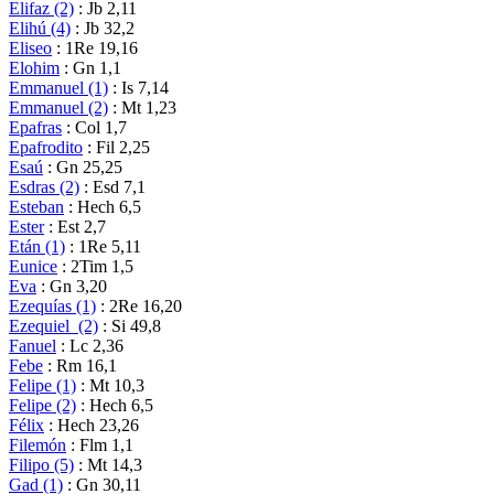
Elifaz (2)
: Jb 2,11
Elihú (4)
: Jb 32,2
Eliseo
: 1Re 19,16
Elohim
: Gn 1,1
Emmanuel (1)
: Is 7,14
Emmanuel (2)
: Mt 1,23
Epafras
: Col 1,7
Epafrodito
: Fil 2,25
Esaú
: Gn 25,25
Esdras (2)
: Esd 7,1
Esteban
: Hech 6,5
Ester
: Est 2,7
Etán (1)
: 1Re 5,11
Eunice
: 2Tim 1,5
Eva
: Gn 3,20
Ezequías (1)
: 2Re 16,20
Ezequiel (2)
: Si 49,8
Fanuel
: Lc 2,36
Febe
: Rm 16,1
Felipe (1)
: Mt 10,3
Felipe (2)
: Hech 6,5
Félix
: Hech 23,26
Filemón
: Flm 1,1
Filipo (5)
: Mt 14,3
Gad (1)
: Gn 30,11