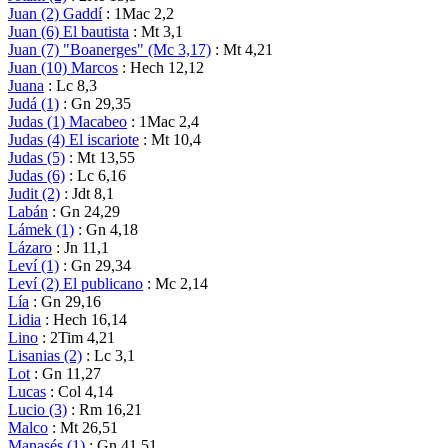
Juan (2) Gaddí
: 1Mac 2,2
Juan (6) El bautista
: Mt 3,1
Juan (7) "Boanerges" (Mc 3,17)
: Mt 4,21
Juan (10) Marcos
: Hech 12,12
Juana
: Lc 8,3
Judá (1)
: Gn 29,35
Judas (1) Macabeo
: 1Mac 2,4
Judas (4) El iscariote
: Mt 10,4
Judas (5)
: Mt 13,55
Judas (6)
: Lc 6,16
Judit (2)
: Jdt 8,1
Labán
: Gn 24,29
Lámek (1)
: Gn 4,18
Lázaro
: Jn 11,1
Leví (1)
: Gn 29,34
Leví (2) El publicano
: Mc 2,14
Lía
: Gn 29,16
Lidia
: Hech 16,14
Lino
: 2Tim 4,21
Lisanias (2)
: Lc 3,1
Lot
: Gn 11,27
Lucas
: Col 4,14
Lucio (3)
: Rm 16,21
Malco
: Mt 26,51
Manasés (1)
: Gn 41,51