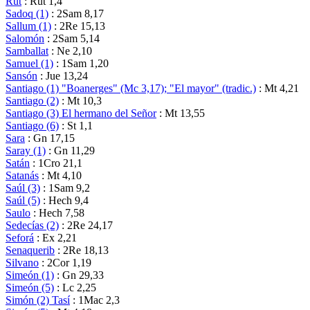
Rut
: Rut 1,4
Sadoq (1)
: 2Sam 8,17
Sallum (1)
: 2Re 15,13
Salomón
: 2Sam 5,14
Samballat
: Ne 2,10
Samuel (1)
: 1Sam 1,20
Sansón
: Jue 13,24
Santiago (1) "Boanerges" (Mc 3,17); "El mayor" (tradic.)
: Mt 4,21
Santiago (2)
: Mt 10,3
Santiago (3) El hermano del Señor
: Mt 13,55
Santiago (6)
: St 1,1
Sara
: Gn 17,15
Saray (1)
: Gn 11,29
Satán
: 1Cro 21,1
Satanás
: Mt 4,10
Saúl (3)
: 1Sam 9,2
Saúl (5)
: Hech 9,4
Saulo
: Hech 7,58
Sedecías (2)
: 2Re 24,17
Seforá
: Ex 2,21
Senaquerib
: 2Re 18,13
Silvano
: 2Cor 1,19
Simeón (1)
: Gn 29,33
Simeón (5)
: Lc 2,25
Simón (2) Tasí
: 1Mac 2,3