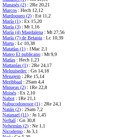
Manasés (2)
: 2Re 20,21
Marcos
: Hech 12,12
Mardoqueo (2)
: Est 11,2
María (1)
: Ex 15,20
María (3)
: Mt 1,16
María (4) Magdalena
: Mt 27,56
María (7) de Betania
: Lc 10,39
Marta
: Lc 10,38
Matatías (1)
: 1Mac 2,1
Mateo El publicano
: Mt 9,9
Matías
: Hech 1,23
Mattanías (1)
: 2Re 24,17
Melquisedec
: Gn 14,18
Menajem
: 2Re 15,14
Meribbaal
: 2Sam 4,4
Miqueas (2)
: 1Re 22,8
Moisés
: Ex 2,10
Nabot
: 1Re 21,1
Nabucodonosor (1)
: 2Re 24,1
Natán (2)
: 2Sam 7,2
Natanael (11)
: Jn 1,45
Neftalí
: Gn 30,8
Nehemías (2)
: Ne 1,1
Nicodemo
: Jn 3,1
Noé
: Gn 5,29