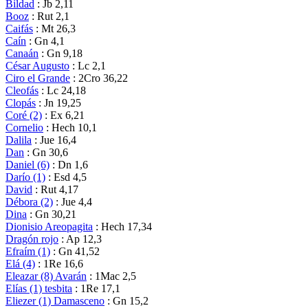
Bildad
: Jb 2,11
Booz
: Rut 2,1
Caifás
: Mt 26,3
Caín
: Gn 4,1
Canaán
: Gn 9,18
César Augusto
: Lc 2,1
Ciro el Grande
: 2Cro 36,22
Cleofás
: Lc 24,18
Clopás
: Jn 19,25
Coré (2)
: Ex 6,21
Cornelio
: Hech 10,1
Dalila
: Jue 16,4
Dan
: Gn 30,6
Daniel (6)
: Dn 1,6
Darío (1)
: Esd 4,5
David
: Rut 4,17
Débora (2)
: Jue 4,4
Dina
: Gn 30,21
Dionisio Areopagita
: Hech 17,34
Dragón rojo
: Ap 12,3
Efraím (1)
: Gn 41,52
Elá (4)
: 1Re 16,6
Eleazar (8) Avarán
: 1Mac 2,5
Elías (1) tesbita
: 1Re 17,1
Eliezer (1) Damasceno
: Gn 15,2